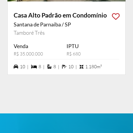
Casa Alto Padrão em Condomínio
Santana de Parnaíba / SP
Tamboré Três
Venda
IPTU
R$ 35.000.000
R$ 680
10 vagas na garagem
8 dormiórios
8 suítes
10 banheiros
10 |
8 |
8 |
10 |
1.180m²