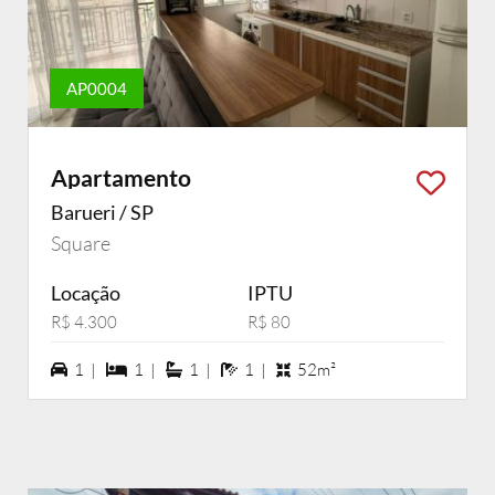
AP0004
Apartamento
Barueri / SP
Square
Locação
IPTU
R$ 4.300
R$ 80
1 vagas na garagem
1 dormiórios
1 suítes
1 banheiros
1 |
1 |
1 |
1 |
52m²