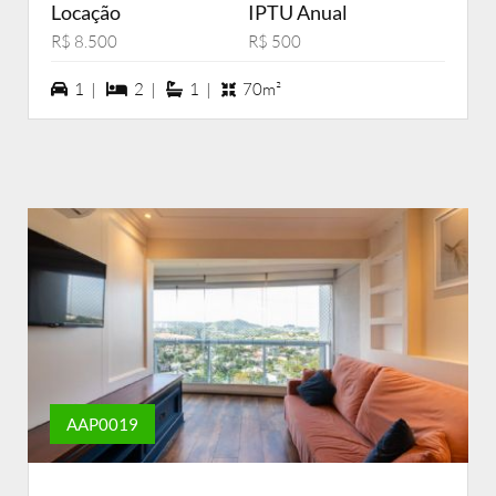
Locação
IPTU Anual
R$ 8.500
R$ 500
1 vagas na garagem
2 dormiórios
1 suítes
1 |
2 |
1 |
70m²
AAP0019