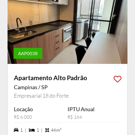
AAP0038
Apartamento Alto Padrão
Campinas / SP
Empresarial 18 do Forte
Locação
IPTU Anual
R$ 6.000
R$ 164
1 vagas na garagem
1 dormiórios
1 |
1 |
46m²