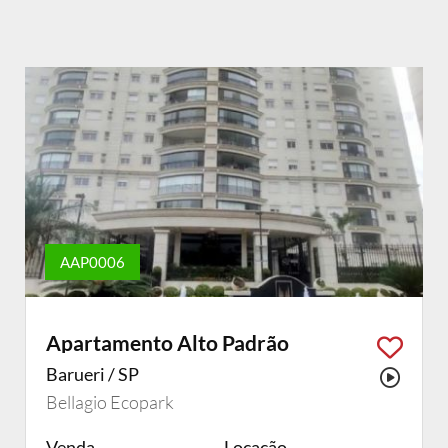
AAP0006
Apartamento Alto Padrão
Barueri / SP
Possu
Bellagio Ecopark
Venda
Locação