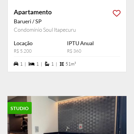
Apartamento
Barueri / SP
Condomínio Soul Itapecuru
Locação
IPTU Anual
R$ 5.200
R$ 360
1 vagas na garagem
1 dormiórios
1 suítes
1 |
1 |
1 |
51m²
STUDIO