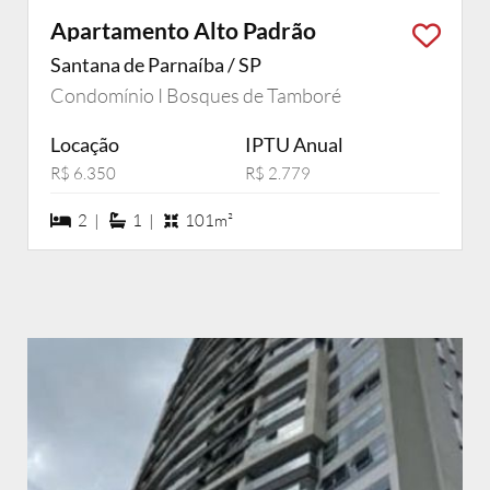
Apartamento Alto Padrão
Santana de Parnaíba / SP
Condomínio I Bosques de Tamboré
Locação
IPTU Anual
R$ 6.350
R$ 2.779
2 dormiórios
1 suítes
2 |
1 |
101m²