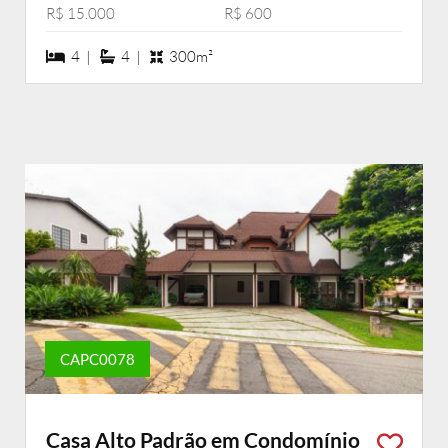
R$ 15.000
R$ 600
4 dormiórios
4 suítes
4 |
4 |
300m²
CAPC0078
Casa Alto Padrão em Condomínio