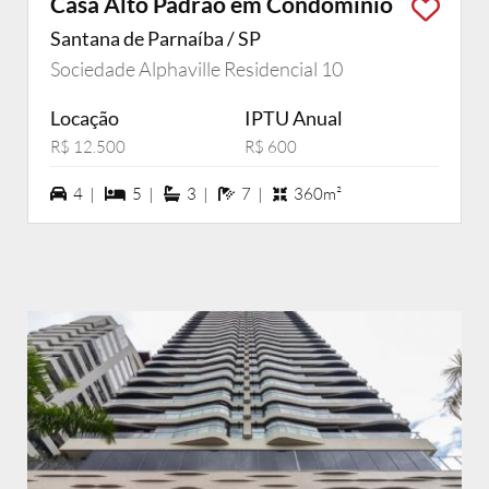
Casa Alto Padrão em Condomínio
Santana de Parnaíba / SP
Sociedade Alphaville Residencial 10
Locação
IPTU Anual
R$ 12.500
R$ 600
4 vagas na garagem
5 dormiórios
3 suítes
7 banheiros
4 |
5 |
3 |
7 |
360m²