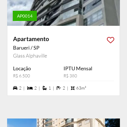
AP0014
Apartamento
Barueri / SP
Glass Alphaville
Locação
IPTU Mensal
R$ 6.500
R$ 380
2 vagas na garagem
2 dormiórios
1 suítes
2 banheiros
2 |
2 |
1 |
2 |
63m²