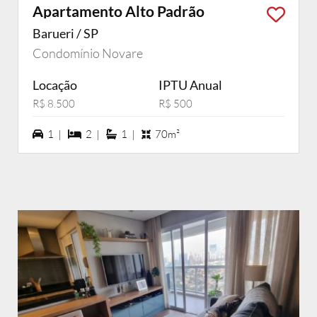
Apartamento Alto Padrão
Barueri / SP
Condomínio Novare
Locação
IPTU Anual
R$ 8.500
R$ 500
1 vagas na garagem
2 dormiórios
1 suítes
1 |
2 |
1 |
70m²