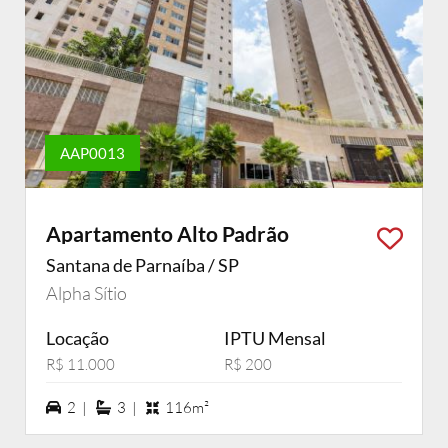
AAP0013
Apartamento Alto Padrão
Santana de Parnaíba / SP
Alpha Sítio
Locação
IPTU Mensal
R$ 11.000
R$ 200
2 vagas na garagem
3 suítes
2 |
3 |
116m²