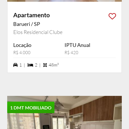
Apartamento
Barueri / SP
Elos Residencial Clube
Locação
IPTU Anual
R$ 4.000
R$ 420
1 vagas na garagem
2 dormiórios
1 |
2 |
48m²
1 DMT MOBILIADO