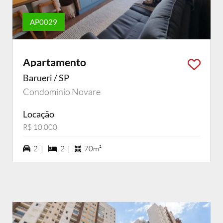
AP0029
Apartamento
Barueri / SP
Condomínio Novare
Locação
R$ 10.000
2 vagas na garagem
2 dormiórios
2 |
2 |
70m²