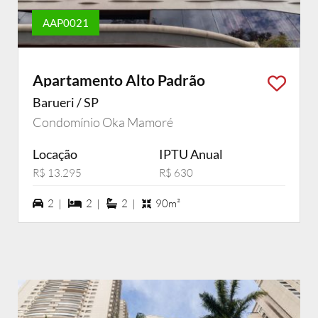
AAP0021
Apartamento Alto Padrão
Barueri / SP
Condomínio Oka Mamoré
Locação
IPTU Anual
R$ 13.295
R$ 630
2 vagas na garagem
2 dormiórios
2 suítes
2 |
2 |
2 |
90m²