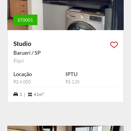
ST0001
Studio
Barueri / SP
Fiori
Locação
IPTU
R$ 6.000
R$ 128
1 vagas na garagem
1 |
41m²