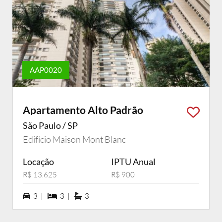
AAP0020
Apartamento Alto Padrão
São Paulo / SP
Edifício Maison Mont Blanc
Locação
IPTU Anual
R$ 13.625
R$ 900
3 vagas na garagem
3 dormiórios
3 suítes
3 |
3 |
3