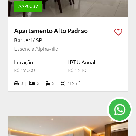
AAP0039
Apartamento Alto Padrão
Barueri / SP
Essência Alphaville
Locação
IPTU Anual
R$ 19.000
R$ 1.240
3 vagas na garagem
3 dormiórios
3 suítes
3 |
3 |
3 |
212m²