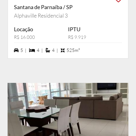
Santana de Parnaíba / SP
Alphaville Residencial 3
Locação
IPTU
R$ 16.000
R$ 9.919
5 vagas na garagem
4 dormiórios
4 suítes
5 |
4 |
4 |
525m²