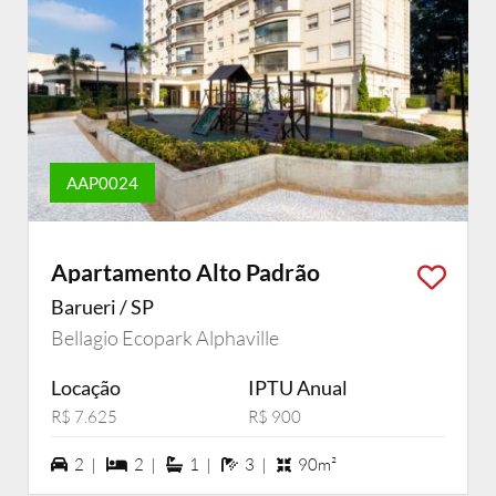
AAP0024
Apartamento Alto Padrão
Barueri / SP
Bellagio Ecopark Alphaville
Locação
IPTU Anual
R$ 7.625
R$ 900
2 vagas na garagem
2 dormiórios
1 suítes
3 banheiros
2 |
2 |
1 |
3 |
90m²