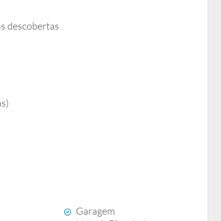
as descobertas
as)
Garagem