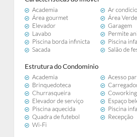
Academia
Ar condici
Área gourmet
Área Verd
Elevador
Garagem
Lavabo
Permite an
Piscina borda infinicta
Piscina infa
Sacada
Salão de fe
Estrutura do Condomínio
Academia
Acesso par
Brinquedoteca
Carregador
Churrasqueira
Coworkin
Elevador de serviço
Espaço bel
Piscina aquecida
Piscina infa
Quadra de futebol
Recepção
Wi-Fi