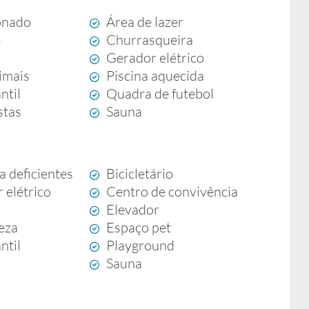
onado
Área de lazer
e
Churrasqueira
Gerador elétrico
imais
Piscina aquecida
ntil
Quadra de futebol
stas
Sauna
a deficientes
Bicicletário
 elétrico
Centro de convivência
g
Elevador
eza
Espaço pet
ntil
Playground
Sauna