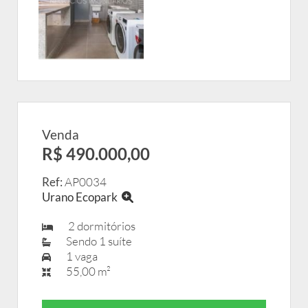
Venda
R$ 490.000,00
Ref:
AP0034
Urano Ecopark
2 dormitórios
Sendo 1 suíte
1 vaga
55,00 m²