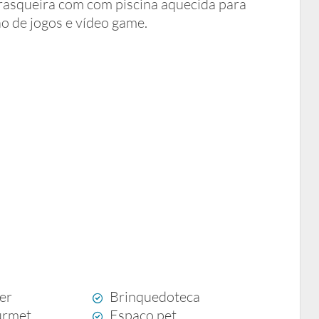
rrasqueira com com piscina aquecida para
ão de jogos e vídeo game.
zer
Brinquedoteca
urmet
Espaço pet