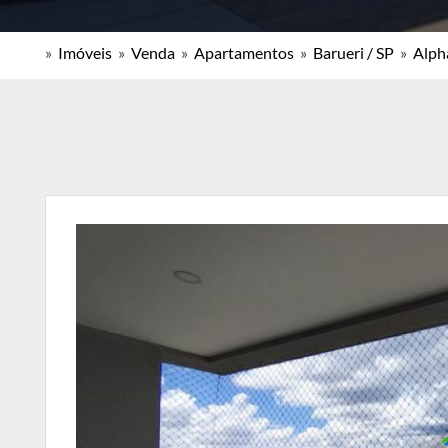
»
Imóveis
»
Venda
»
Apartamentos
»
Barueri / SP
»
Alpha