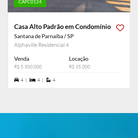
CAPC0124
Casa Alto Padrão em Condomínio
Santana de Parnaíba / SP
Alphaville Residencial 4
Venda
Locação
R$ 5.300.000
R$ 35.000
4 vagas na garagem
4 dormiórios
4 suítes
4 |
4 |
4