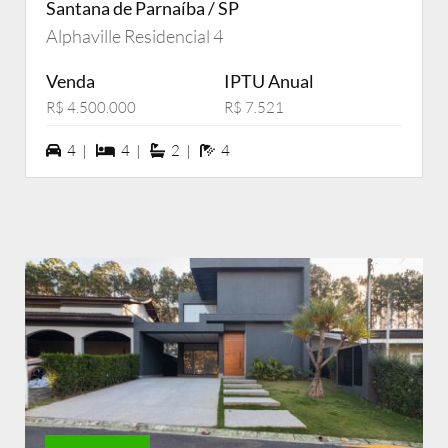
Santana de Parnaíba / SP
Alphaville Residencial 4
Venda
IPTU Anual
R$ 4.500.000
R$ 7.521
4 vagas na garagem
4 dormiórios
2 suítes
4 banheiros
4 |
4 |
2 |
4