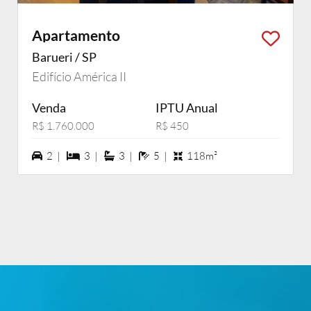
Apartamento
Barueri / SP
Edifício América II
Venda
IPTU Anual
R$ 1.760.000
R$ 450
2 vagas na garagem
3 dormiórios
3 suítes
5 banheiros
2 |
3 |
3 |
5 |
118m²