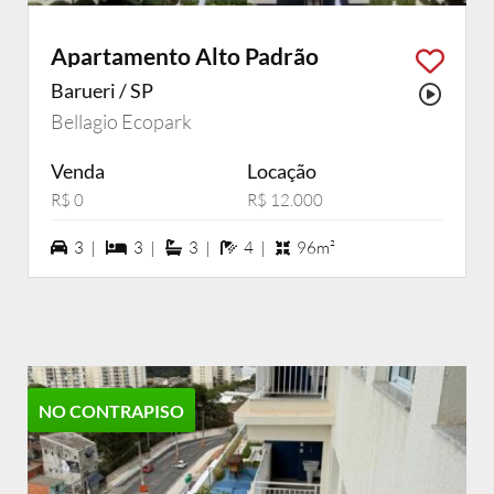
Apartamento Alto Padrão
Barueri / SP
Possu
Bellagio Ecopark
Venda
Locação
R$ 0
R$ 12.000
3 vagas na garagem
3 dormiórios
3 suítes
4 banheiros
3 |
3 |
3 |
4 |
96m²
NO CONTRAPISO