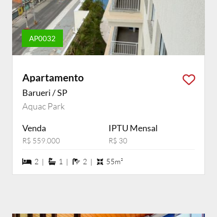
AP0032
Apartamento
Barueri / SP
Aquac Park
Venda
IPTU Mensal
R$ 559.000
R$ 30
2 dormiórios
1 suítes
2 banheiros
2 |
1 |
2 |
55m²