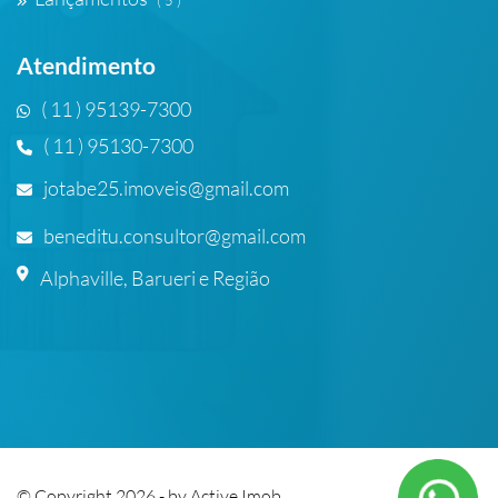
( 5 )
Atendimento
( 11 ) 95139-7300
( 11 ) 95130-7300
jotabe25.imoveis@gmail.com
beneditu.consultor@gmail.com
Alphaville, Barueri e Região
© Copyright 2026 - by
Active Imob