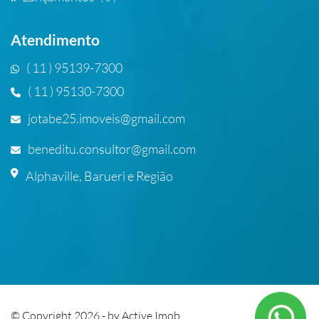
Atendimento
( 11 ) 95139-7300
( 11 ) 95130-7300
jotabe25.imoveis@gmail.com
beneditu.consultor@gmail.com
Alphaville, Barueri e Região
© Copyright 2026 - by
Active Imob