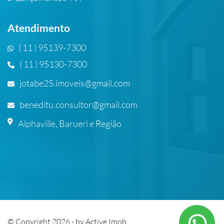
Atendimento
( 11 ) 95139-7300
( 11 ) 95130-7300
jotabe25.imoveis@gmail.com
beneditu.consultor@gmail.com
Alphaville, Barueri e Região
© Copyright 2026 - by
Active Imob