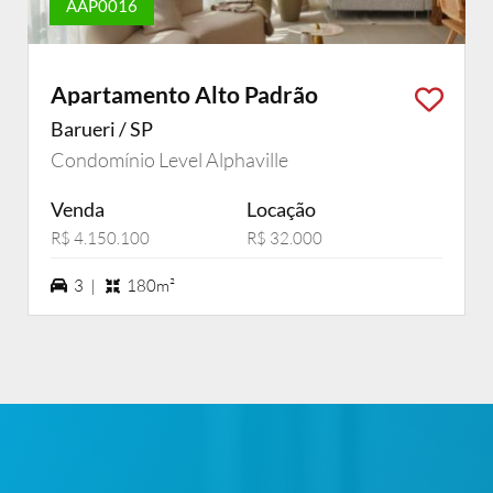
AAP0016
Apartamento Alto Padrão
Barueri / SP
Condomínio Level Alphaville
Venda
Locação
R$ 4.150.100
R$ 32.000
3 vagas na garagem
3 |
180m²