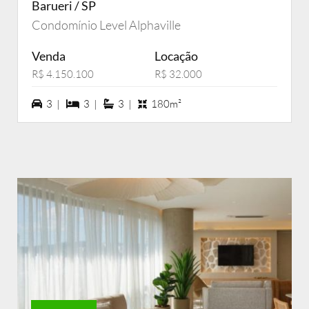
Barueri / SP
Condomínio Level Alphaville
Venda
Locação
R$ 4.150.100
R$ 32.000
3 vagas na garagem
3 dormiórios
3 suítes
3 |
3 |
3 |
180m²