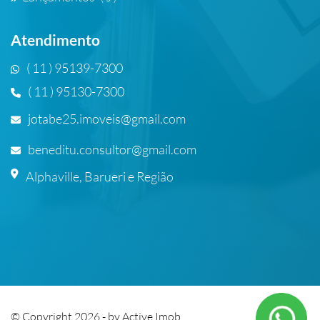
Atendimento
( 11 ) 95139-7300
( 11 ) 95130-7300
jotabe25.imoveis@gmail.com
beneditu.consultor@gmail.com
Alphaville, Barueri e Região
© Copyright 2026 - by
Active Imob