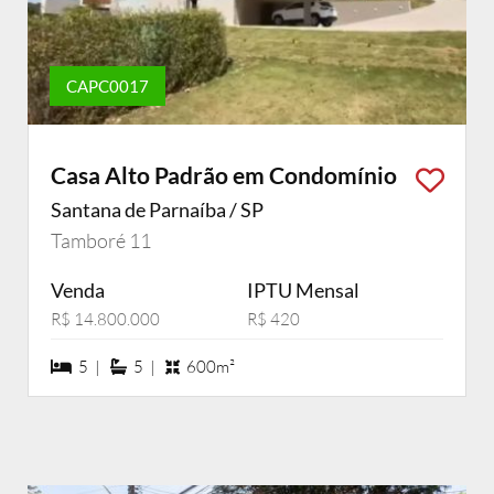
CAPC0017
Casa Alto Padrão em Condomínio
Santana de Parnaíba / SP
Tamboré 11
Venda
IPTU Mensal
R$ 14.800.000
R$ 420
5 dormiórios
5 suítes
5 |
5 |
600m²