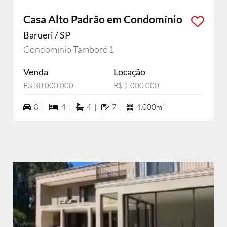
Casa Alto Padrão em Condomínio
Barueri / SP
Condomínio Tamboré 1
Venda
Locação
R$ 30.000.000
R$ 1.000.000
8 vagas na garagem
4 dormiórios
4 suítes
7 banheiros
8 |
4 |
4 |
7 |
4.000m²