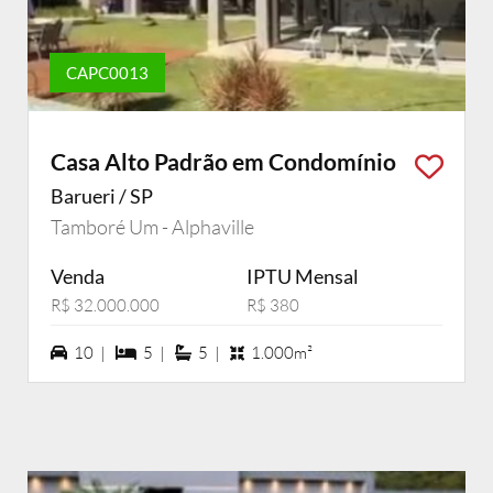
CAPC0013
Casa Alto Padrão em Condomínio
Barueri / SP
Tamboré Um - Alphaville
Venda
IPTU Mensal
R$ 32.000.000
R$ 380
10 vagas na garagem
5 dormiórios
5 suítes
10 |
5 |
5 |
1.000m²