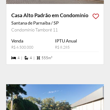
Casa Alto Padrão em Condomínio
Santana de Parnaíba / SP
Condomínio Tamboré 11
Venda
IPTU Anual
R$ 6.500.000
R$ 8.285
4 dormiórios
4 suítes
4 |
4 |
555m²