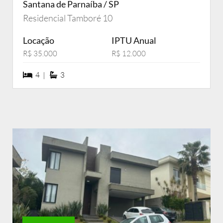
Santana de Parnaíba / SP
Residencial Tamboré 10
Locação
IPTU Anual
R$ 35.000
R$ 12.000
4 dormiórios
3 suítes
4 |
3