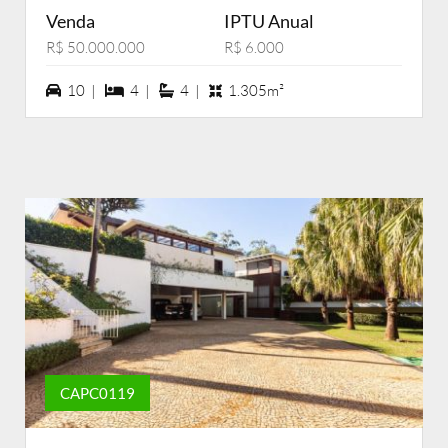
Venda
IPTU Anual
R$ 50.000.000
R$ 6.000
10 vagas na garagem
4 dormiórios
4 suítes
10 |
4 |
4 |
1.305m²
CAPC0119