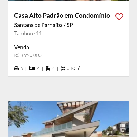
Casa Alto Padrão em Condomínio
Santana de Parnaíba / SP
Tamboré 11
Venda
R$ 8.990.000
6 vagas na garagem
4 dormiórios
4 suítes
6 |
4 |
4 |
540m²