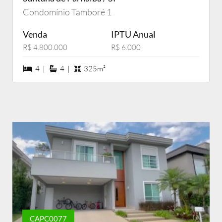
Condomínio Tamboré 1
Venda
IPTU Anual
R$ 4.800.000
R$ 6.000
4 dormiórios
4 suítes
4 |
4 |
325m²
CAPC0077