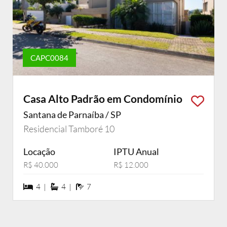
CAPC0084
Casa Alto Padrão em Condomínio
Santana de Parnaíba / SP
Residencial Tamboré 10
Locação
IPTU Anual
R$ 40.000
R$ 12.000
4 dormiórios
4 suítes
7 banheiros
4 |
4 |
7