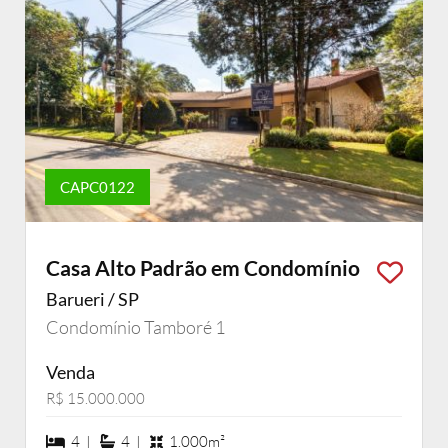
CAPC0122
Casa Alto Padrão em Condomínio
Barueri / SP
Condomínio Tamboré 1
Venda
R$ 15.000.000
4 dormiórios
4 suítes
4 |
4 |
1.000m²