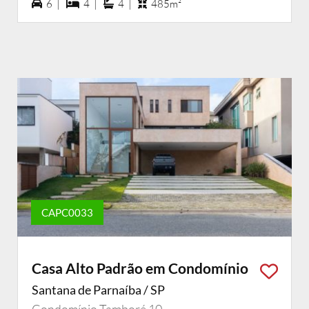
6 vagas na garagem
4 dormiórios
4 suítes
6 |
4 |
4 |
485m²
CAPC0033
Casa Alto Padrão em Condomínio
Santana de Parnaíba / SP