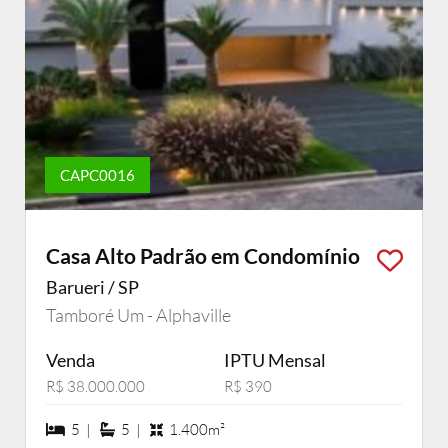
CAPC0016
Casa Alto Padrão em Condomínio
Barueri / SP
Tamboré Um - Alphaville
Venda
IPTU Mensal
R$ 38.000.000
R$ 390
5 dormiórios
5 suítes
5 |
5 |
1.400m²