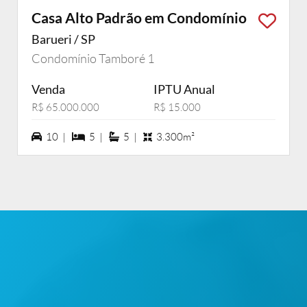
Casa Alto Padrão em Condomínio
Barueri / SP
Condomínio Tamboré 1
Venda
IPTU Anual
R$ 65.000.000
R$ 15.000
10 vagas na garagem
5 dormiórios
5 suítes
10 |
5 |
5 |
3.300m²