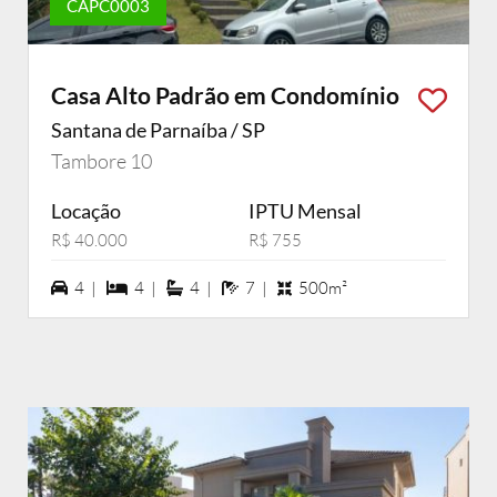
CAPC0003
Casa Alto Padrão em Condomínio
Santana de Parnaíba / SP
Tambore 10
Locação
IPTU Mensal
R$ 40.000
R$ 755
4 vagas na garagem
4 dormiórios
4 suítes
7 banheiros
4 |
4 |
4 |
7 |
500m²