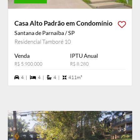
Casa Alto Padrão em Condomínio
Santana de Parnaíba / SP
Residencial Tamboré 10
Venda
IPTU Anual
R$ 5.900.000
R$ 8.280
4 vagas na garagem
4 dormiórios
4 suítes
4 |
4 |
4 |
411m²