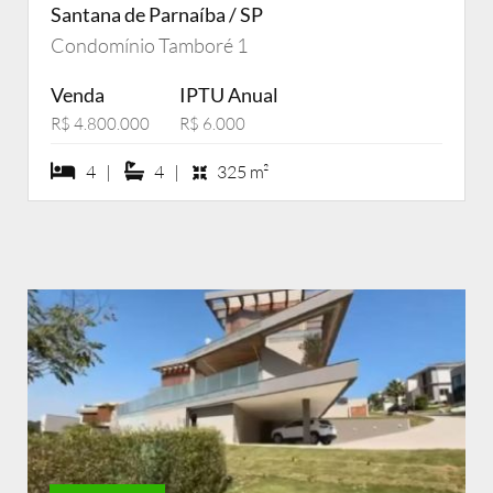
Santana de Parnaíba / SP
Condomínio Tamboré 1
Venda
IPTU Anual
R$ 4.800.000
R$ 6.000
4 dormiórios
4 suítes
4 |
4 |
325 m²