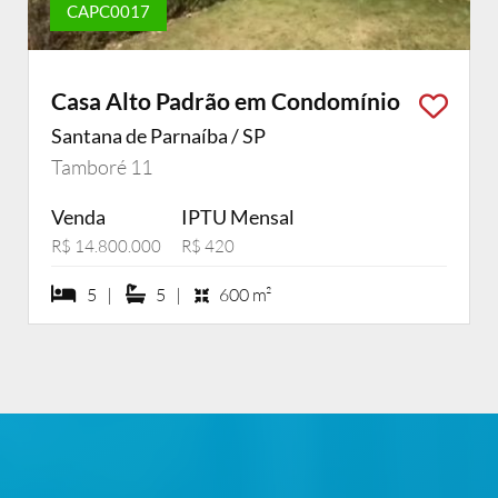
CAPC0017
Casa Alto Padrão em Condomínio
Santana de Parnaíba / SP
Tamboré 11
Venda
IPTU Mensal
R$ 14.800.000
R$ 420
5 dormiórios
5 suítes
5 |
5 |
600 m²