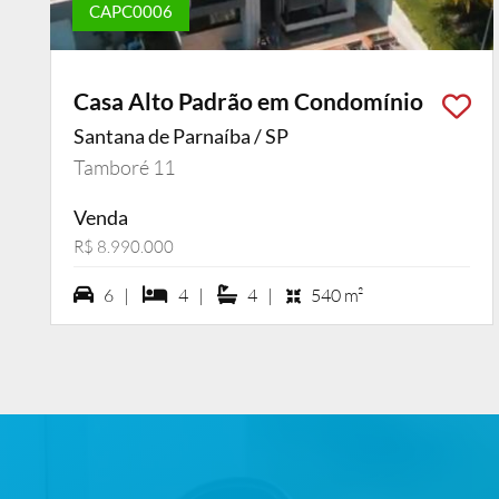
CAPC0006
Casa Alto Padrão em Condomínio
Santana de Parnaíba / SP
Tamboré 11
Venda
R$ 8.990.000
6 vagas na garagem
4 dormiórios
4 suítes
6 |
4 |
4 |
540 m²