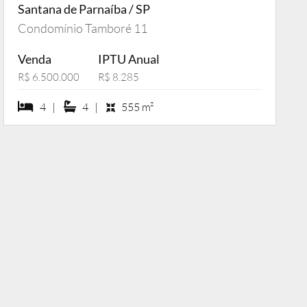
Santana de Parnaíba / SP
Condomínio Tamboré 11
Venda
IPTU Anual
R$ 6.500.000
R$ 8.285
4 dormiórios
4 suítes
4 |
4 |
555 m²