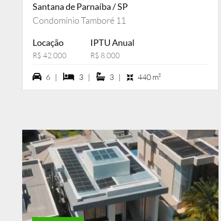
Santana de Parnaíba / SP
Condomínio Tamboré 11
Locação
IPTU Anual
R$ 42.000
R$ 8.000
6 vagas na garagem
3 dormiórios
3 suítes
6 |
3 |
3 |
440 m²