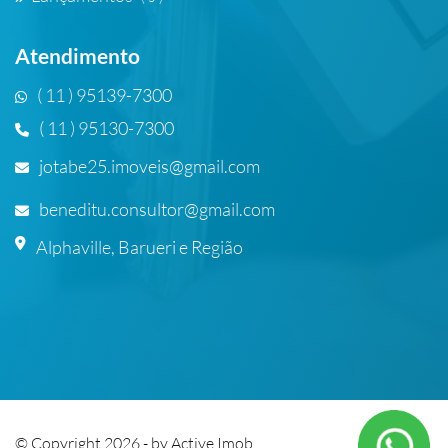
Atendimento
( 11 ) 95139-7300
( 11 ) 95130-7300
jotabe25.imoveis@gmail.com
beneditu.consultor@gmail.com
Alphaville, Barueri e Região
© Copyright 2026 - by
Active Imob