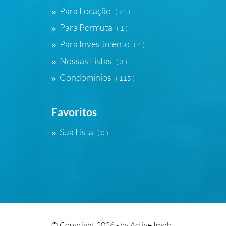
Para Locação
( 71 )
Para Permuta
( 1 )
Para Investimento
( 4 )
Nossas Listas
( 3 )
Condomínios
( 115 )
Favoritos
Sua Lista
( 0 )
© Copyright 2026 - by
Active Imob