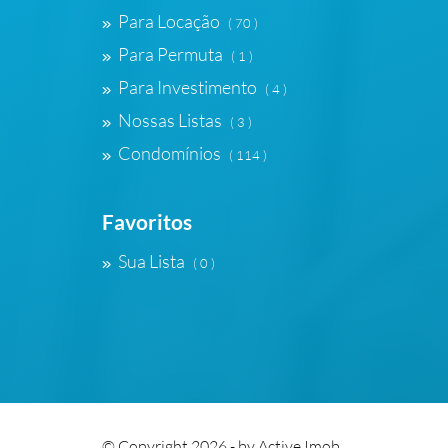
Para Locação
( 70 )
Para Permuta
( 1 )
Para Investimento
( 4 )
Nossas Listas
( 3 )
Condomínios
( 114 )
Favoritos
Sua Lista
( 0 )
© Copyright 2026 - by
Active Imob