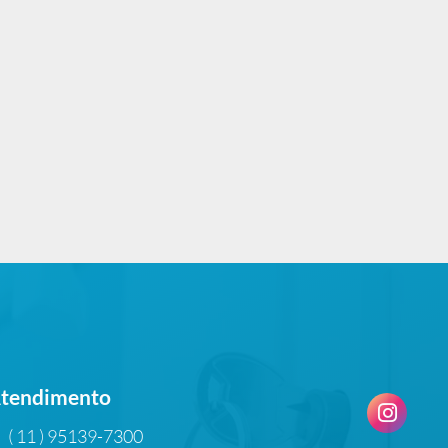
tendimento
( 11 ) 95139-7300