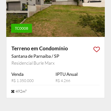
TC0008
Terreno em Condomínio
Santana de Parnaíba / SP
Residencial Burle Marx
Venda
IPTU Anual
R$ 1.350.000
R$ 4.266
492m²