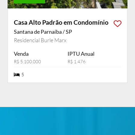
Casa Alto Padrão em Condomínio
Santana de Parnaíba / SP
Residencial Burle Marx
Venda
IPTU Anual
R$ 5.100.000
R$ 1.476
5 dormiórios
5