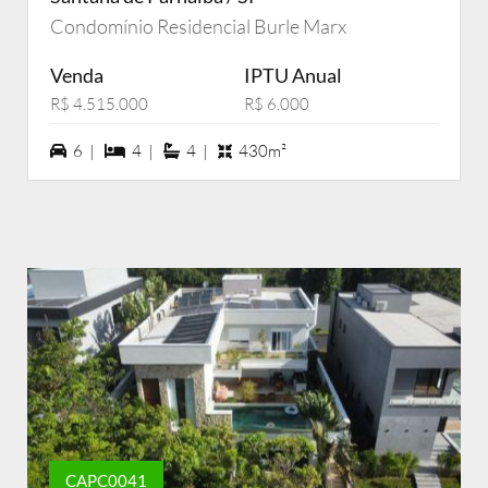
Condomínio Residencial Burle Marx
Venda
IPTU Anual
R$ 4.515.000
R$ 6.000
6 vagas na garagem
4 dormiórios
4 suítes
6 |
4 |
4 |
430m²
CAPC0041