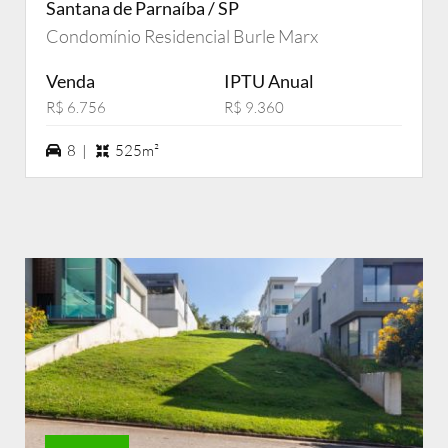
Santana de Parnaíba / SP
Condomínio Residencial Burle Marx
Venda
IPTU Anual
R$ 6.756
R$ 9.360
8 vagas na garagem
8 |
525m²