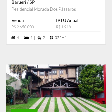
Barueri / SP
Residencial Morada Dos Pássaros
Venda
IPTU Anual
R$ 2.650.000
R$ 1.918
4 vagas na garagem
4 dormiórios
2 suítes
4 |
4 |
2 |
322m²