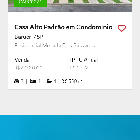
CAPC0071
Casa Alto Padrão em Condomínio
Barueri / SP
Residencial Morada Dos Pássaros
Venda
IPTU Anual
R$ 6.000.000
R$ 1.473
7 vagas na garagem
4 dormiórios
4 suítes
7 |
4 |
4 |
550m²