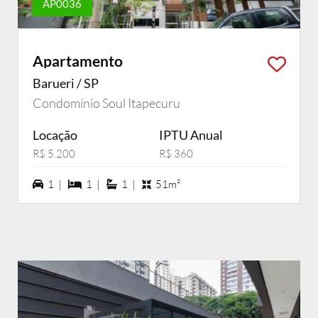
AP0036
Apartamento
Barueri / SP
Condomínio Soul Itapecuru
Locação
IPTU Anual
R$ 5.200
R$ 360
1 vagas na garagem
1 dormiórios
1 suítes
1 |
1 |
1 |
51m²