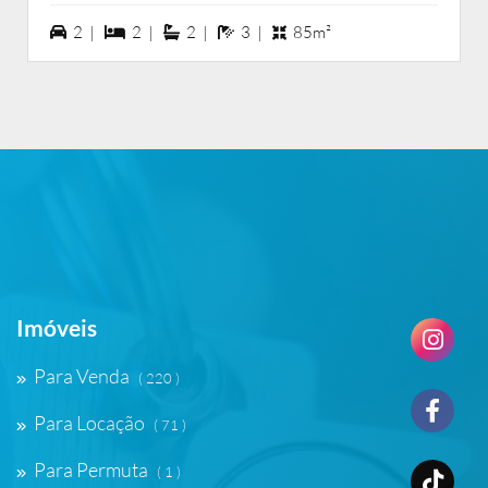
2 vagas na garagem
2 dormiórios
2 suítes
3 banheiros
2 |
2 |
2 |
3 |
85m²
Imóveis
Para Venda
( 220 )
Para Locação
( 71 )
Para Permuta
( 1 )