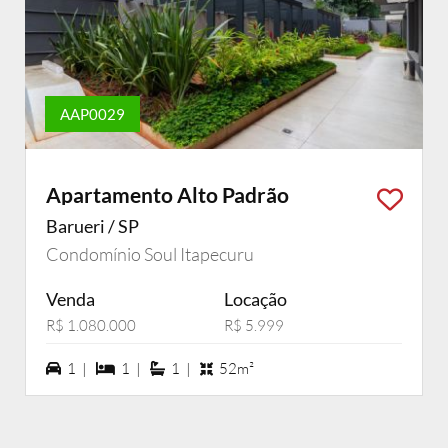
AAP0029
Apartamento Alto Padrão
Barueri / SP
Condomínio Soul Itapecuru
Venda
Locação
R$ 1.080.000
R$ 5.999
1 vagas na garagem
1 dormiórios
1 suítes
1 |
1 |
1 |
52m²