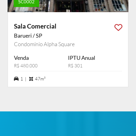
SC0002
Sala Comercial
Barueri / SP
Condomínio Alpha Square
Venda
IPTU Anual
R$ 480.000
R$ 301
1 vagas na garagem
1 |
47m²