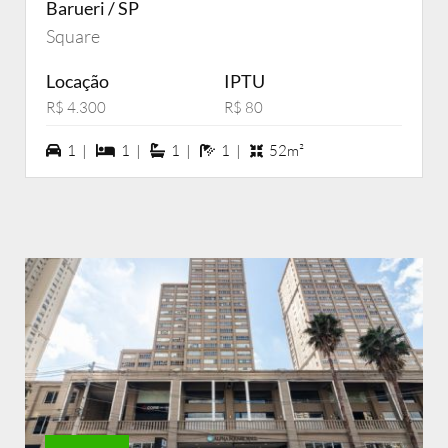
Barueri / SP
Square
Locação
IPTU
R$ 4.300
R$ 80
1 vagas na garagem
1 dormiórios
1 suítes
1 banheiros
1 |
1 |
1 |
1 |
52m²