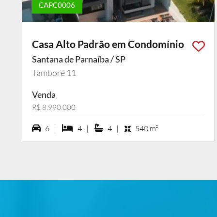
CAPC0006
Casa Alto Padrão em Condomínio
Santana de Parnaíba / SP
Tamboré 11
Venda
R$ 8.990.000
6 vagas na garagem
4 dormiórios
4 suítes
6 |
4 |
4 |
540 m²