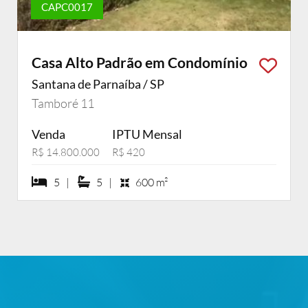
CAPC0017
Casa Alto Padrão em Condomínio
Santana de Parnaíba / SP
Tamboré 11
Venda
IPTU Mensal
R$ 14.800.000
R$ 420
5 dormiórios
5 suítes
5 |
5 |
600 m²