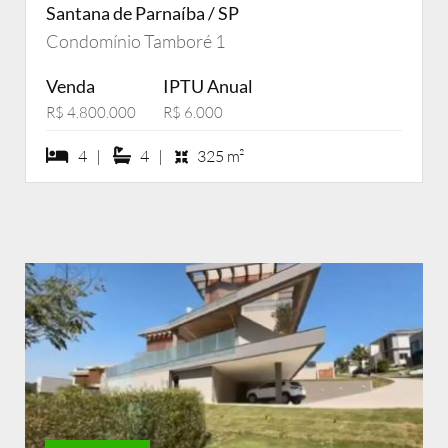
Santana de Parnaíba / SP
Condomínio Tamboré 1
Venda
IPTU Anual
R$ 4.800.000
R$ 6.000
4 dormiórios
4 suítes
4 |
4 |
325 m²