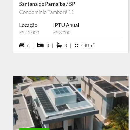
Santana de Parnaíba / SP
Condomínio Tamboré 11
Locação
IPTU Anual
R$ 42.000
R$ 8.000
6 vagas na garagem
3 dormiórios
3 suítes
6 |
3 |
3 |
440 m²