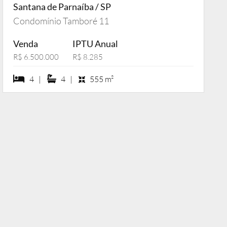
Santana de Parnaíba / SP
Condomínio Tamboré 11
Venda
IPTU Anual
R$ 6.500.000
R$ 8.285
4 dormiórios
4 suítes
4 |
4 |
555 m²