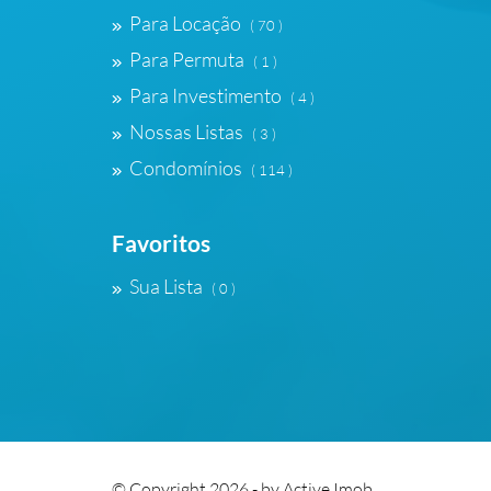
Para Locação
( 70 )
Para Permuta
( 1 )
Para Investimento
( 4 )
Nossas Listas
( 3 )
Condomínios
( 114 )
Favoritos
Sua Lista
( 0 )
© Copyright 2026 - by
Active Imob