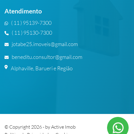
Atendimento
( 11 ) 95139-7300
( 11 ) 95130-7300
jotabe25.imoveis@gmail.com
beneditu.consultor@gmail.com
Alphaville, Barueri e Região
© Copyright 2026 - by
Active Imob