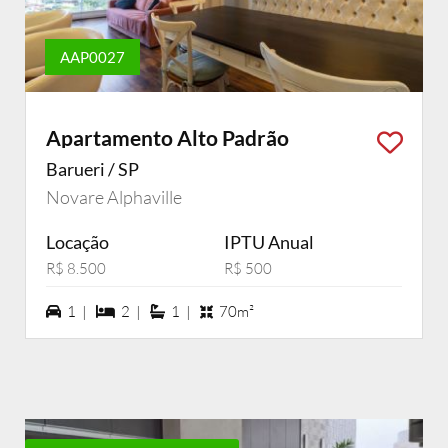
AAP0027
Apartamento Alto Padrão
Barueri / SP
Novare Alphaville
Locação
IPTU Anual
R$ 8.500
R$ 500
1 vagas na garagem
2 dormiórios
1 suítes
1 |
2 |
1 |
70m²