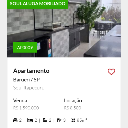
SOUL ALUGA MOBILIADO
AP0009
Apartamento
Barueri / SP
Soul Itapecuru
Venda
Locação
R$ 1.590.000
R$ 8.500
2 vagas na garagem
2 dormiórios
2 suítes
3 banheiros
2 |
2 |
2 |
3 |
85m²