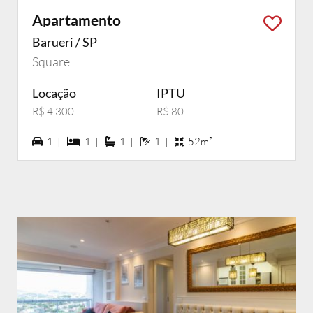
Apartamento
Barueri / SP
Square
Locação
IPTU
R$ 4.300
R$ 80
1 vagas na garagem
1 dormiórios
1 suítes
1 banheiros
1 |
1 |
1 |
1 |
52m²