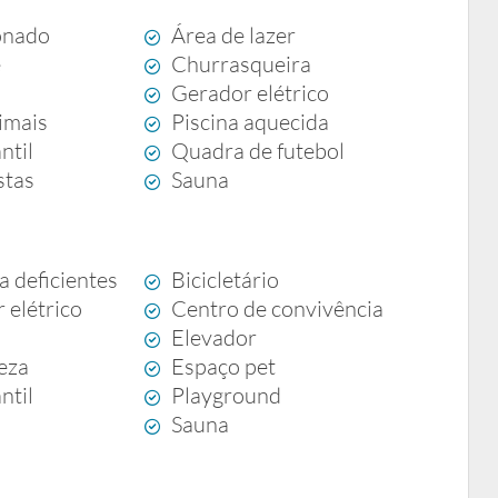
onado
Área de lazer
e
Churrasqueira
Gerador elétrico
imais
Piscina aquecida
ntil
Quadra de futebol
stas
Sauna
a deficientes
Bicicletário
 elétrico
Centro de convivência
g
Elevador
eza
Espaço pet
ntil
Playground
Sauna