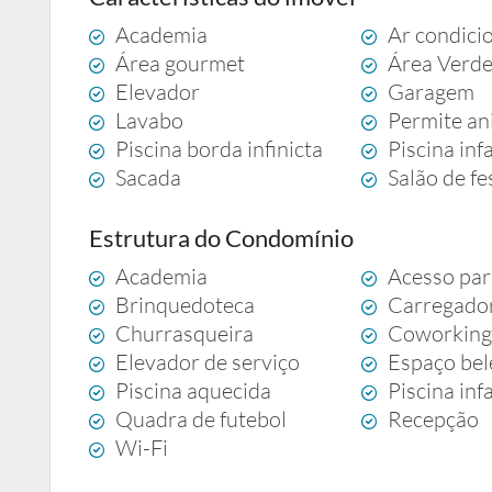
Academia
Ar condici
Área gourmet
Área Verd
Elevador
Garagem
Lavabo
Permite an
Piscina borda infinicta
Piscina infa
Sacada
Salão de fe
Estrutura do Condomínio
Academia
Acesso par
Brinquedoteca
Carregador
Churrasqueira
Coworkin
Elevador de serviço
Espaço bel
Piscina aquecida
Piscina infa
Quadra de futebol
Recepção
Wi-Fi