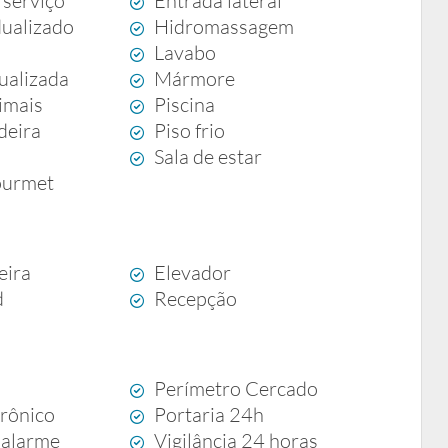
 serviço
Entrada lateral
dualizado
Hidromassagem
Lavabo
dualizada
Mármore
imais
Piscina
deira
Piso frio
Sala de estar
ourmet
eira
Elevador
d
Recepção
Perímetro Cercado
trônico
Portaria 24h
 alarme
Vigilância 24 horas