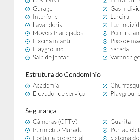
Despensa
Entrada de
Garagem
Gás Indivi
Interfone
Lareira
Lavanderia
Luz Indivi
Móveis Planejados
Permite an
Piscina infantil
Piso de ma
Playground
Sacada
Sala de jantar
Varanda g
Estrutura do Condomínio
Academia
Churrasqu
Elevador de serviço
Playgroun
Segurança
Câmeras (CFTV)
Guarita
Perímetro Murado
Portão ele
Portaria presencial
Sistema de