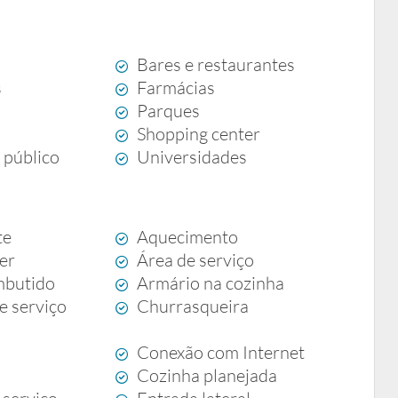
Bares e restaurantes
s
Farmácias
Parques
Shopping center
 público
Universidades
te
Aquecimento
zer
Área de serviço
mbutido
Armário na cozinha
e serviço
Churrasqueira
Conexão com Internet
Cozinha planejada