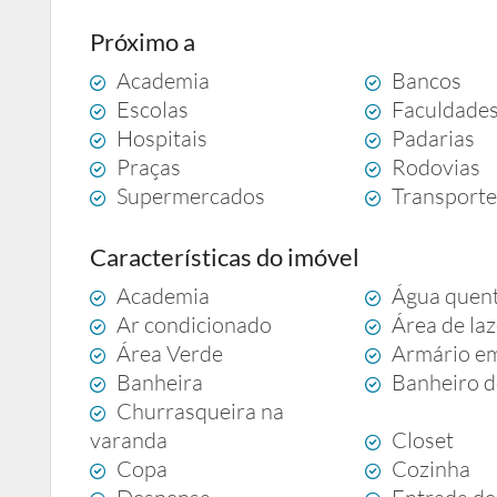
Próximo a
Academia
Bancos
Escolas
Faculdade
Hospitais
Padarias
Praças
Rodovias
Supermercados
Transporte
Características do imóvel
Academia
Água quen
Ar condicionado
Área de la
Área Verde
Armário e
Banheira
Banheiro d
Churrasqueira na
varanda
Closet
Copa
Cozinha