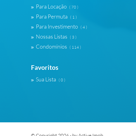
Para Locação
( 70 )
Para Permuta
( 1 )
Para Investimento
( 4 )
Nossas Listas
( 3 )
Condomínios
( 114 )
Favoritos
Sua Lista
( 0 )
© Copyright 2026 - by
Active Imob