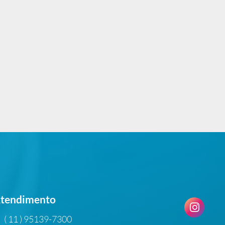
tendimento
( 11 ) 95139-7300