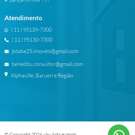
( 5 )
Atendimento
( 11 ) 95139-7300
( 11 ) 95130-7300
jotabe25.imoveis@gmail.com
beneditu.consultor@gmail.com
Alphaville, Barueri e Região
© Copyright 2026 - by
Active Imob