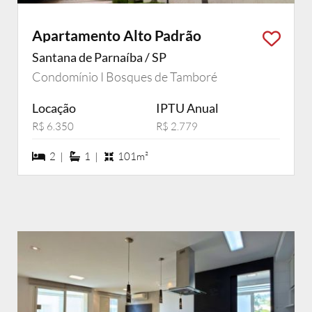
Apartamento Alto Padrão
Santana de Parnaíba / SP
Condomínio I Bosques de Tamboré
Locação
IPTU Anual
R$ 6.350
R$ 2.779
2 dormiórios
1 suítes
2 |
1 |
101m²