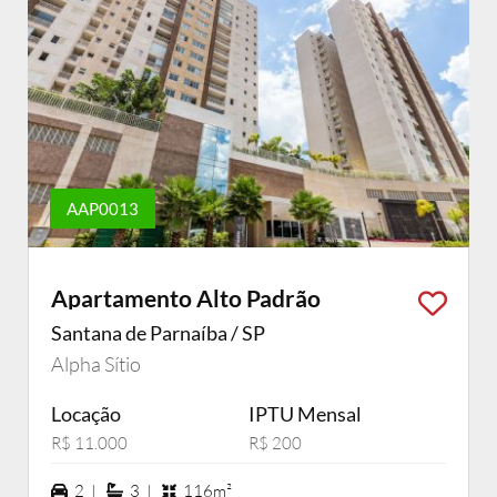
AAP0013
Apartamento Alto Padrão
Santana de Parnaíba / SP
Alpha Sítio
Locação
IPTU Mensal
R$ 11.000
R$ 200
2 vagas na garagem
3 suítes
2 |
3 |
116m²