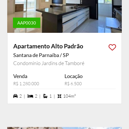
AAP0030
Apartamento Alto Padrão
Santana de Parnaíba / SP
Condomínio Jardins de Tamboré
Venda
Locação
R$ 1.280.000
R$ 6.500
2 vagas na garagem
2 dormiórios
1 suítes
2 |
2 |
1 |
104m²