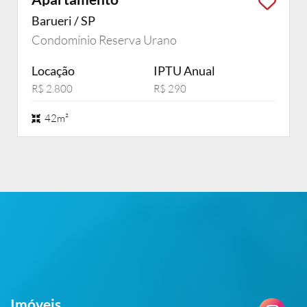
Barueri / SP
Condomínio Reserva Urano
Locação
IPTU Anual
R$ 2.800
R$ 290
42m²
Imóveis