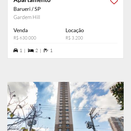
Barueri / SP
Gardem Hill
Venda
Locação
R$ 630.000
R$ 3.200
1 vagas na garagem
2 dormiórios
1 banheiros
1 |
2 |
1