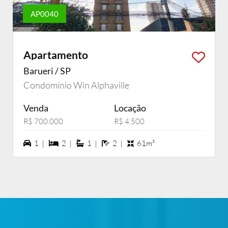
AP0040
Apartamento
Barueri / SP
Condomínio Win Alphaville
Venda
Locação
R$ 700.000
R$ 4.500
1 vagas na garagem
2 dormiórios
1 suítes
2 banheiros
1 |
2 |
1 |
2 |
61m²