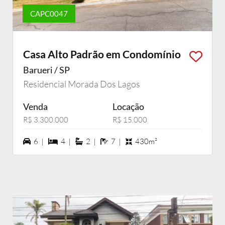
CAPC0047
Casa Alto Padrão em Condomínio
Barueri / SP
Residencial Morada Dos Lagos
Venda
Locação
R$ 3.300.000
R$ 15.000
6 vagas na garagem
4 dormiórios
2 suítes
7 banheiros
6 |
4 |
2 |
7 |
430m²