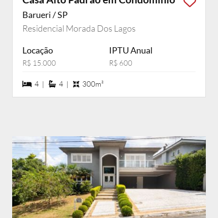
Barueri / SP
Residencial Morada Dos Lagos
Locação
IPTU Anual
R$ 15.000
R$ 600
4 dormiórios
4 suítes
4 |
4 |
300m²