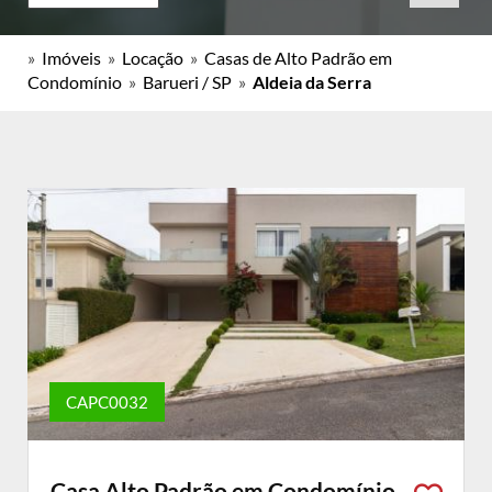
»
Imóveis
»
Locação
»
Casas de Alto Padrão em
Condomínio
»
Barueri / SP
»
Aldeia da Serra
CAPC0032
Casa Alto Padrão em Condomínio