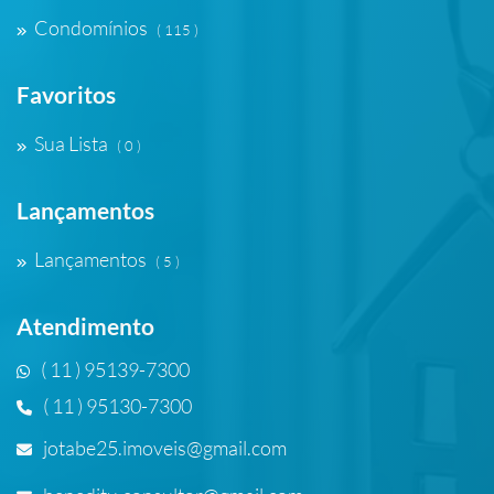
Condomínios
( 115 )
Favoritos
Sua Lista
( 0 )
Lançamentos
Lançamentos
( 5 )
Atendimento
( 11 ) 95139-7300
( 11 ) 95130-7300
jotabe25.imoveis@gmail.com