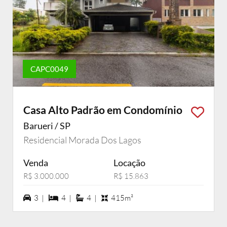
CAPC0049
Casa Alto Padrão em Condomínio
Barueri / SP
Residencial Morada Dos Lagos
Venda
Locação
R$ 3.000.000
R$ 15.863
3 vagas na garagem
4 dormiórios
4 suítes
3 |
4 |
4 |
415m²