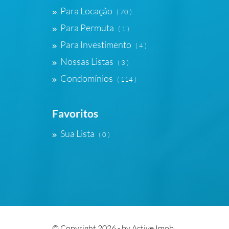
Para Locação
( 70 )
Para Permuta
( 1 )
Para Investimento
( 4 )
Nossas Listas
( 3 )
Condomínios
( 114 )
Favoritos
Sua Lista
( 0 )
© Copyright 2026 - by
Active Imob