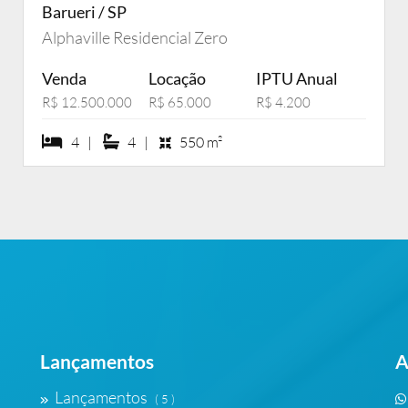
Barueri / SP
Alphaville Residencial Zero
Venda
Locação
IPTU Anual
R$ 12.500.000
R$ 65.000
R$ 4.200
4 dormiórios
4 suítes
4 |
4 |
550 m²
Lançamentos
A
Lançamentos
( 5 )