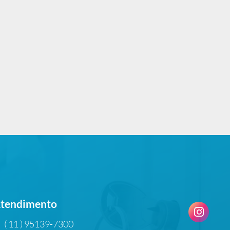
tendimento
( 11 ) 95139-7300