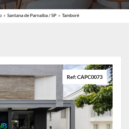
o
»
Santana de Parnaíba / SP
»
Tamboré
Ref: CAPC0073