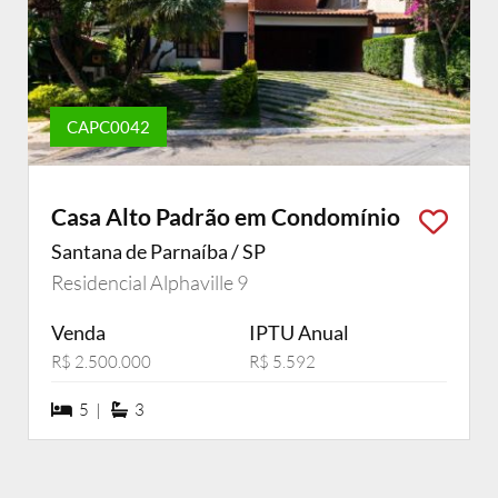
CAPC0042
Casa Alto Padrão em Condomínio
Santana de Parnaíba / SP
Residencial Alphaville 9
Venda
IPTU Anual
R$ 2.500.000
R$ 5.592
5 dormiórios
3 suítes
5 |
3