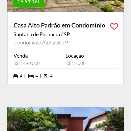
CAPC0091
Casa Alto Padrão em Condomínio
Santana de Parnaíba / SP
Condomínio Alphaville 9
Venda
Locação
R$ 2.480.000
R$ 15.000
4 vagas na garagem
4 dormiórios
4 banheiros
4 |
4 |
4