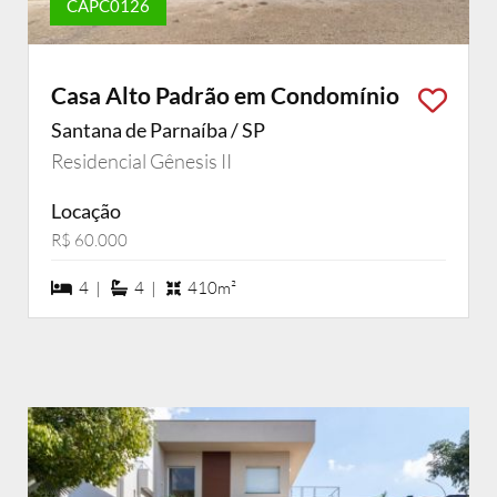
CAPC0126
Casa Alto Padrão em Condomínio
Santana de Parnaíba / SP
Residencial Gênesis II
Locação
R$ 60.000
4 dormiórios
4 suítes
4 |
4 |
410m²