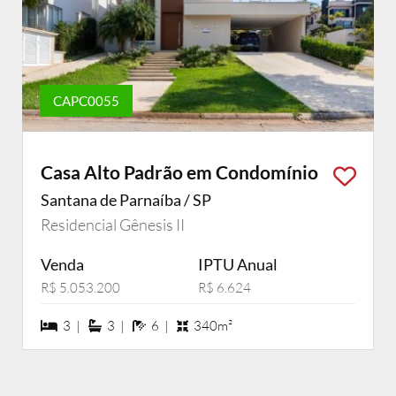
CAPC0055
Casa Alto Padrão em Condomínio
Santana de Parnaíba / SP
Residencial Gênesis II
Venda
IPTU Anual
R$ 5.053.200
R$ 6.624
3 dormiórios
3 suítes
6 banheiros
3 |
3 |
6 |
340m²