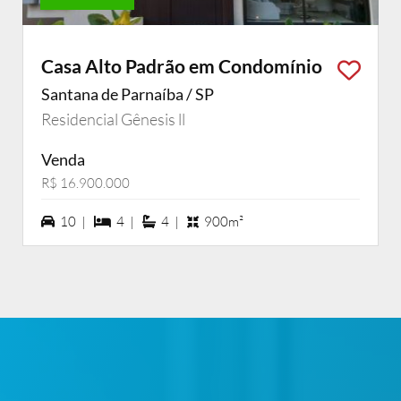
Casa Alto Padrão em Condomínio
Santana de Parnaíba / SP
Residencial Gênesis ll
Venda
R$ 16.900.000
10 vagas na garagem
4 dormiórios
4 suítes
10 |
4 |
4 |
900m²