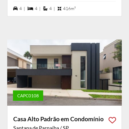
4 vagas na garagem
4 dormiórios
4 suítes
4 |
4 |
4 |
416m²
CAPC0108
Casa Alto Padrão em Condomínio
Santana de Parnaíba / SP