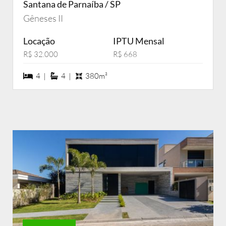
Santana de Parnaíba / SP
Gêneses II
Locação
IPTU Mensal
R$ 32.000
R$ 668
4 dormiórios
4 suítes
4 |
4 |
380m²