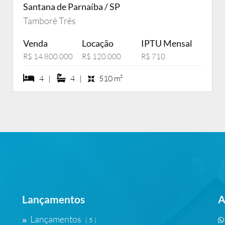
Santana de Parnaíba / SP
Tamboré Três
Venda
Locação
IPTU Mensal
R$ 14.800.000
R$ 120.000
R$ 710
4 dormiórios
4 suítes
4 |
4 |
510 m²
Lançamentos
A
Lançamentos
( 5 )