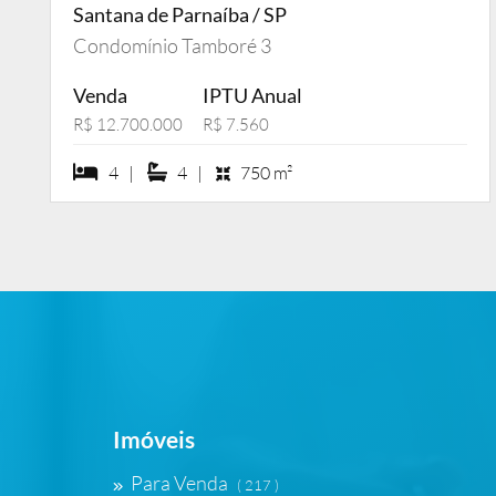
Santana de Parnaíba / SP
Condomínio Tamboré 3
Venda
IPTU Anual
R$ 12.700.000
R$ 7.560
4 dormiórios
4 suítes
4 |
4 |
750 m²
Imóveis
Para Venda
( 217 )