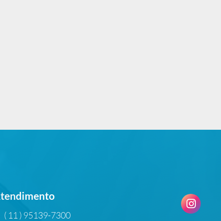
tendimento
( 11 ) 95139-7300