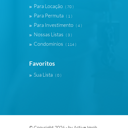
Para Locação
( 70 )
Para Permuta
( 1 )
Para Investimento
( 4 )
Nossas Listas
( 3 )
Condomínios
( 114 )
Favoritos
Sua Lista
( 0 )
© Copyright 2026 - by
Active Imob