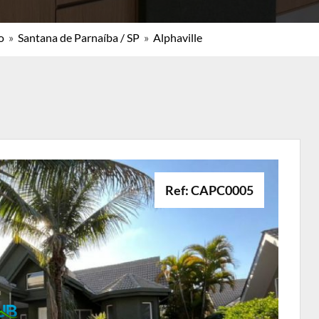
o
»
Santana de Parnaíba / SP
»
Alphaville
Ref: CAPC0005