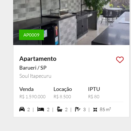
AP0009
Apartamento
Barueri / SP
Soul Itapecuru
Venda
Locação
IPTU
R$ 1.590.000
R$ 8.500
R$ 80
2 vagas na garagem
2 dormiórios
2 suítes
3 banheiros
2 |
2 |
2 |
3 |
85 m²