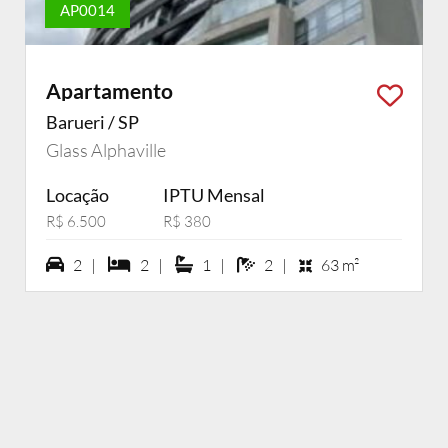
AP0014
Apartamento
Barueri / SP
Glass Alphaville
Locação
IPTU Mensal
R$ 6.500
R$ 380
2 vagas na garagem
2 dormiórios
1 suítes
2 banheiros
2 |
2 |
1 |
2 |
63 m²