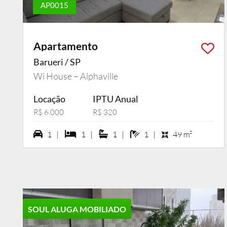
AP0015
Apartamento
Barueri / SP
Wi House – Alphaville
Locação
IPTU Anual
R$ 6.000
R$ 320
1 vagas na garagem
1 dormiórios
1 suítes
1 banheiros
1 |
1 |
1 |
1 |
49 m²
SOUL ALUGA MOBILIADO