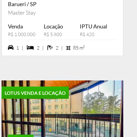
Barueri / SP
Master Stay
Venda
Locação
IPTU Anual
R$ 1.000.000
R$ 5.800
R$ 420
1 vagas na garagem
2 dormiórios
2 banheiros
1 |
2 |
2 |
85 m²
LOTUS VENDA E LOCAÇÃO