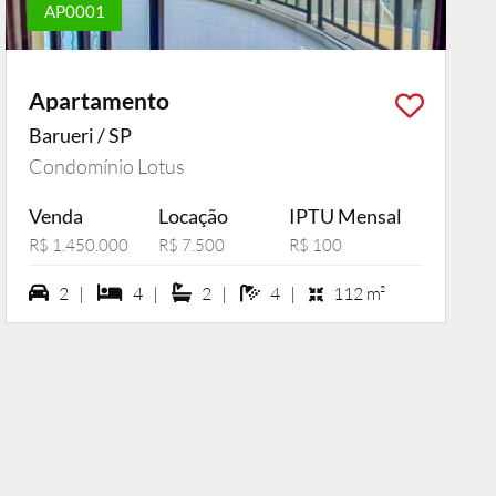
AP0001
Apartamento
Barueri / SP
Condomínio Lotus
Venda
Locação
IPTU Mensal
R$ 1.450.000
R$ 7.500
R$ 100
2 vagas na garagem
4 dormiórios
2 suítes
4 banheiros
2 |
4 |
2 |
4 |
112 m²