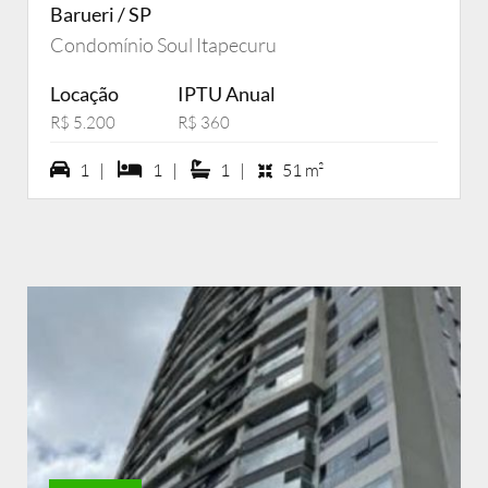
Barueri / SP
Condomínio Soul Itapecuru
Locação
IPTU Anual
R$ 5.200
R$ 360
1 vagas na garagem
1 dormiórios
1 suítes
1 |
1 |
1 |
51 m²