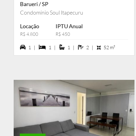
Barueri / SP
Condomínio Soul Itapecuru
Locação
IPTU Anual
R$ 4.800
R$ 450
1 vagas na garagem
1 dormiórios
1 suítes
2 banheiros
1 |
1 |
1 |
2 |
52 m²