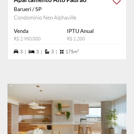
Barueri / SP
Condomínio Neo Alphaville
Venda
IPTU Anual
R$ 2.980.000
R$ 1.200
3 vagas na garagem
3 dormiórios
3 suítes
3 |
3 |
3 |
175m²