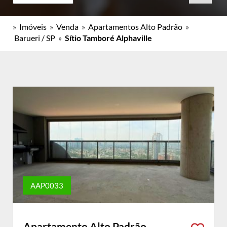
»
Imóveis
»
Venda
»
Apartamentos Alto Padrão
»
Barueri / SP
»
Sítio Tamboré Alphaville
AAP0033
Apartamento Alto Padrão