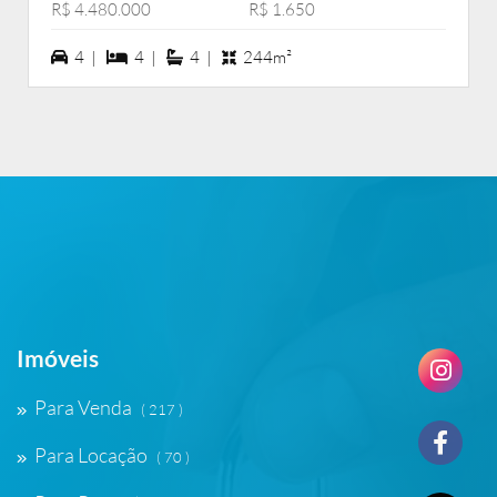
R$ 4.480.000
R$ 1.650
4 vagas na garagem
4 dormiórios
4 suítes
4 |
4 |
4 |
244m²
Imóveis
Para Venda
( 217 )
Para Locação
( 70 )