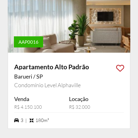
AAP0016
Apartamento Alto Padrão
Barueri / SP
Condomínio Level Alphaville
Venda
Locação
R$ 4.150.100
R$ 32.000
3 vagas na garagem
3 |
180m²