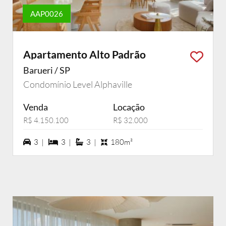
AAP0026
Apartamento Alto Padrão
Barueri / SP
Condomínio Level Alphaville
Venda
Locação
R$ 4.150.100
R$ 32.000
3 vagas na garagem
3 dormiórios
3 suítes
3 |
3 |
3 |
180m²