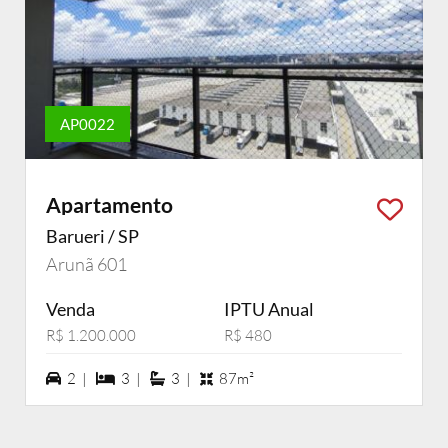
AP0022
Apartamento
Barueri / SP
Arunã 601
Venda
IPTU Anual
R$ 1.200.000
R$ 480
2 vagas na garagem
3 dormiórios
3 suítes
2 |
3 |
3 |
87m²