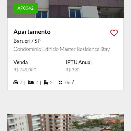
AP0042
Apartamento
Barueri / SP
Condomínio Edifício Master Residence Stay
Venda
IPTU Anual
R$ 749.000
R$ 390
2 vagas na garagem
2 dormiórios
2 suítes
2 |
2 |
2 |
76m²