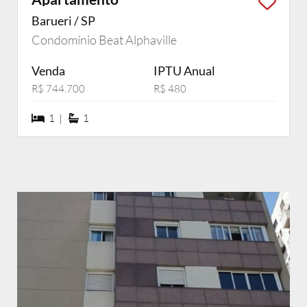
Barueri / SP
Condomínio Beat Alphaville
Venda
IPTU Anual
R$ 744.700
R$ 480
1 dormiórios
1 suítes
1 |
1