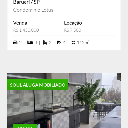
Barueri / SP
Condomínio Lotus
Venda
Locação
R$ 1.450.000
R$ 7.500
2 vagas na garagem
4 dormiórios
2 suítes
4 banheiros
2 |
4 |
2 |
4 |
112m²
SOUL ALUGA MOBILIADO