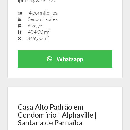
Iptu :
R$ 8.280,00
4 dormitórios
Sendo 4 suítes
6 vagas
404,00 m²
849,00 m²
Whatsapp
Casa Alto Padrão em
Condomínio | Alphaville |
Santana de Parnaíba