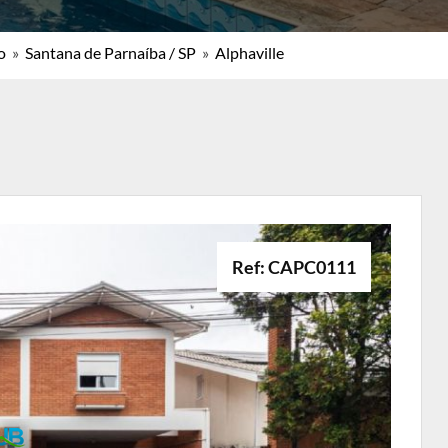
o
»
Santana de Parnaíba / SP
»
Alphaville
Ref: CAPC0111