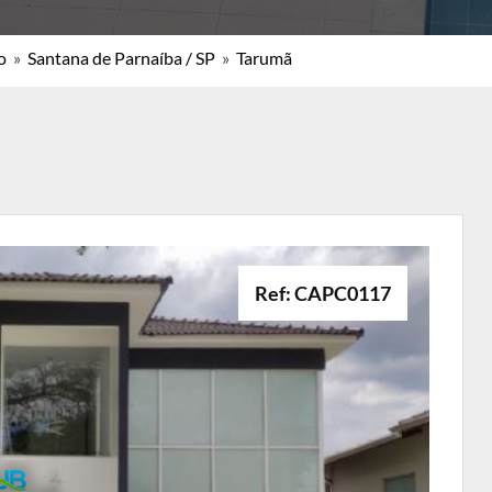
o
»
Santana de Parnaíba / SP
»
Tarumã
Ref: CAPC0117