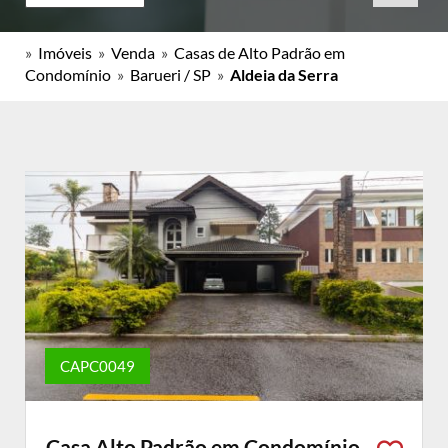
»
Imóveis
»
Venda
»
Casas de Alto Padrão em
Condomínio
»
Barueri / SP
»
Aldeia da Serra
CAPC0049
Casa Alto Padrão em Condomínio