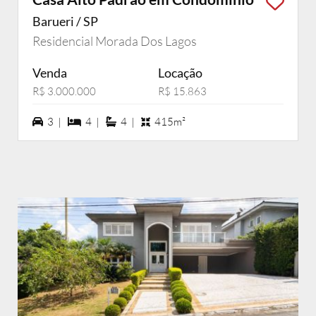
Barueri / SP
Residencial Morada Dos Lagos
Venda
Locação
R$ 3.000.000
R$ 15.863
3 vagas na garagem
4 dormiórios
4 suítes
3 |
4 |
4 |
415m²