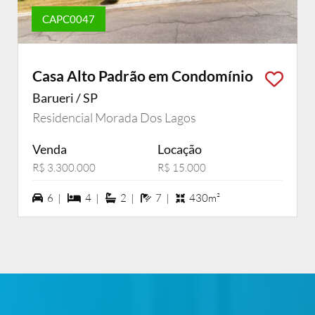
CAPC0047
Casa Alto Padrão em Condomínio
Barueri / SP
Residencial Morada Dos Lagos
Venda
Locação
R$ 3.300.000
R$ 15.000
6 vagas na garagem
4 dormiórios
2 suítes
7 banheiros
6 |
4 |
2 |
7 |
430m²