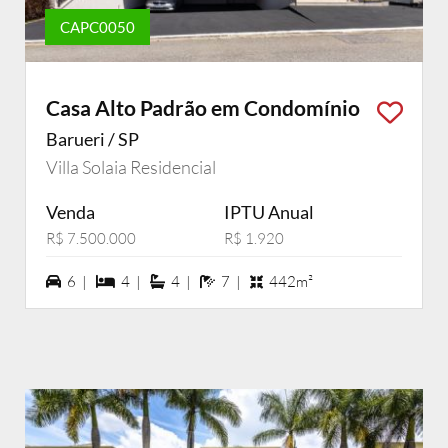
CAPC0050
Casa Alto Padrão em Condomínio
Barueri / SP
Villa Solaia Residencial
Venda
IPTU Anual
R$ 7.500.000
R$ 1.920
6 vagas na garagem
4 dormiórios
4 suítes
7 banheiros
6 |
4 |
4 |
7 |
442m²