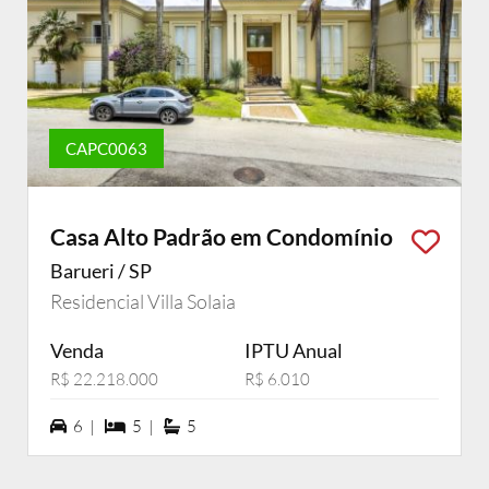
CAPC0063
Casa Alto Padrão em Condomínio
Barueri / SP
Residencial Villa Solaia
Venda
IPTU Anual
R$ 22.218.000
R$ 6.010
6 vagas na garagem
5 dormiórios
5 suítes
6 |
5 |
5