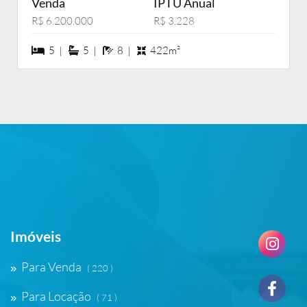
Venda
IPTU Anual
R$ 6.200.000
R$ 3.228
5 dormiórios
5 suítes
8 banheiros
5 |
5 |
8 |
422m²
Imóveis
Para Venda
( 220 )
Para Locação
( 71 )