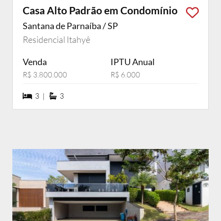
Casa Alto Padrão em Condomínio
Santana de Parnaíba / SP
Residencial Itahyê
Venda
IPTU Anual
R$ 3.800.000
R$ 6.000
3 dormiórios
3 suítes
3 |
3