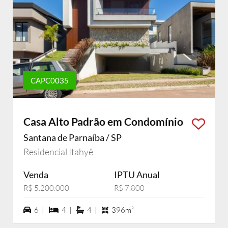
CAPC0035
Casa Alto Padrão em Condomínio
Santana de Parnaíba / SP
Residencial Itahyê
Venda
IPTU Anual
R$ 5.200.000
R$ 7.800
6 vagas na garagem
4 dormiórios
4 suítes
6 |
4 |
4 |
396m²