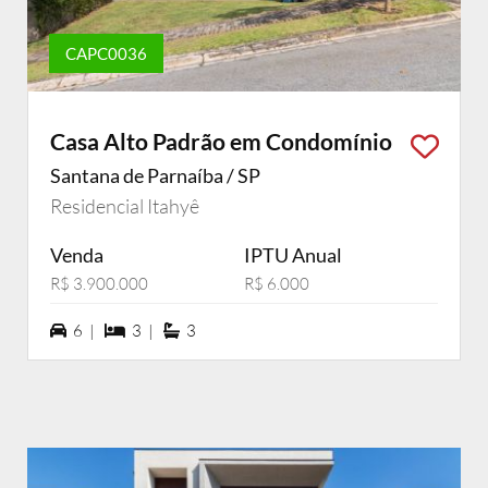
CAPC0036
Casa Alto Padrão em Condomínio
Santana de Parnaíba / SP
Residencial Itahyê
Venda
IPTU Anual
R$ 3.900.000
R$ 6.000
6 vagas na garagem
3 dormiórios
3 suítes
6 |
3 |
3