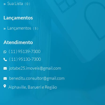
Sua Lista
( 0 )
Lançamentos
Lançamentos
( 5 )
Atendimento
( 11 ) 95139-7300
( 11 ) 95130-7300
jotabe25.imoveis@gmail.com
beneditu.consultor@gmail.com
Alphaville, Barueri e Região