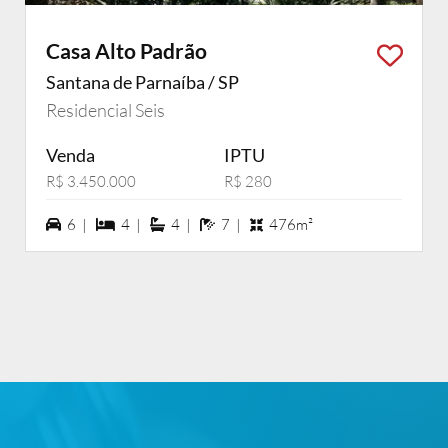
Casa Alto Padrão
Santana de Parnaíba / SP
Residencial Seis
Venda
IPTU
R$ 3.450.000
R$ 280
6 vagas na garagem
4 dormiórios
4 suítes
7 banheiros
6 |
4 |
4 |
7 |
476m²