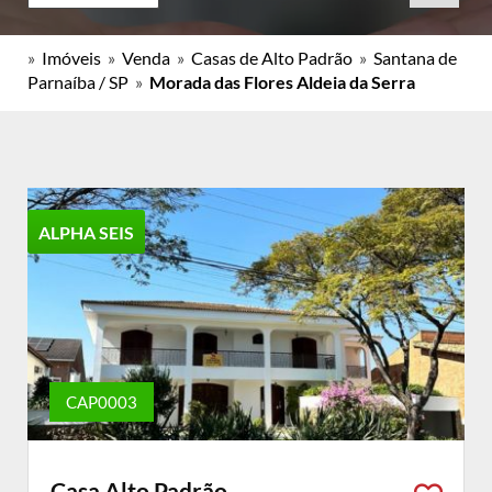
»
Imóveis
»
Venda
»
Casas de Alto Padrão
»
Santana de
Parnaíba / SP
»
Morada das Flores Aldeia da Serra
ALPHA SEIS
CAP0003
Casa Alto Padrão