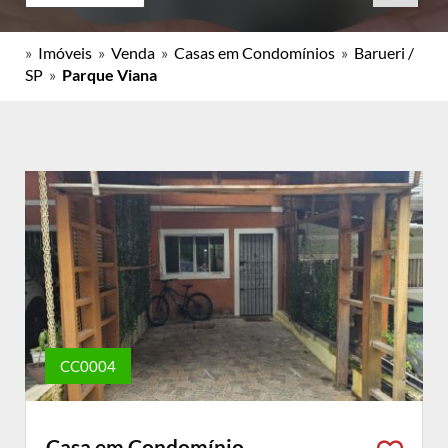
»
Imóveis
»
Venda
»
Casas em Condomínios
»
Barueri /
SP
»
Parque Viana
CC0004
Casa em Condomínio